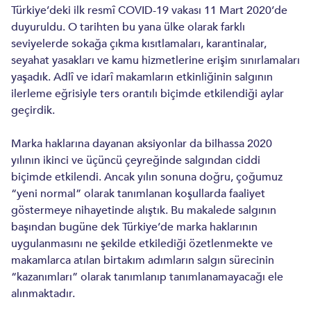
Türkiye’deki ilk resmî COVID-19 vakası 11 Mart 2020’de
duyuruldu. O tarihten bu yana ülke olarak farklı
FIKRI MÜLKIYET
seviyelerde sokağa çıkma kısıtlamaları, karantinalar,
seyahat yasakları ve kamu hizmetlerine erişim sınırlamaları
FIKRI MÜLKIYET
yaşadık. Adlî ve idarî makamların etkinliğinin salgının
PATENT VE FAYDALI MODELLER
ilerleme eğrisiyle ters orantılı biçimde etkilendiği aylar
geçirdik.
MARKALAR VE TASARIMLAR
TAKLIT VE KORSANLA MÜCADELE
Marka haklarına dayanan aksiyonlar da bilhassa 2020
TELIF HAKLARI
yılının ikinci ve üçüncü çeyreğinde salgından ciddi
biçimde etkilendi. Ancak yılın sonuna doğru, çoğumuz
PATENT, MARKA, TASARIM VE FM TESCILLERI
“yeni normal” olarak tanımlanan koşullarda faaliyet
göstermeye nihayetinde alıştık. Bu makalede salgının
başından bugüne dek Türkiye’de marka haklarının
ENDÜSTRILER
uygulanmasını ne şekilde etkilediği özetlenmekte ve
İLAÇ, TIBBI CIHAZ VE SAĞLIK HUKUKU
makamlarca atılan birtakım adımların salgın sürecinin
“kazanımları” olarak tanımlanıp tanımlanamayacağı ele
TEKNOLOJI, MEDYA VE TELEKOMÜNIKASYON
alınmaktadır.
SIGORTA VE REASÜRANS