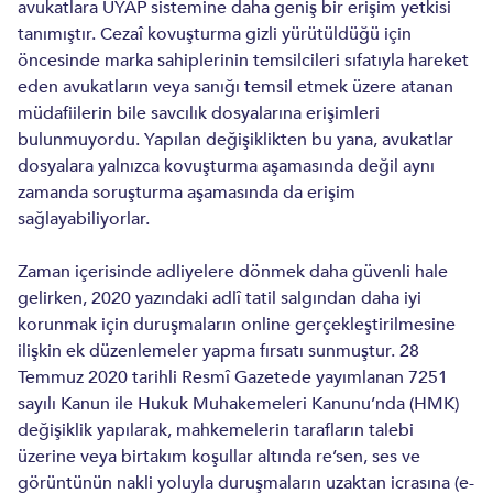
avukatlara UYAP sistemine daha geniş bir erişim yetkisi
tanımıştır. Cezaî kovuşturma gizli yürütüldüğü için
öncesinde marka sahiplerinin temsilcileri sıfatıyla hareket
eden avukatların veya sanığı temsil etmek üzere atanan
müdafiilerin bile savcılık dosyalarına erişimleri
bulunmuyordu. Yapılan değişiklikten bu yana, avukatlar
dosyalara yalnızca kovuşturma aşamasında değil aynı
zamanda soruşturma aşamasında da erişim
sağlayabiliyorlar.
Zaman içerisinde adliyelere dönmek daha güvenli hale
gelirken, 2020 yazındaki adlî tatil salgından daha iyi
korunmak için duruşmaların online gerçekleştirilmesine
ilişkin ek düzenlemeler yapma fırsatı sunmuştur. 28
Temmuz 2020 tarihli Resmî Gazetede yayımlanan 7251
sayılı Kanun ile Hukuk Muhakemeleri Kanunu’nda (HMK)
değişiklik yapılarak, mahkemelerin tarafların talebi
üzerine veya birtakım koşullar altında re’sen, ses ve
görüntünün nakli yoluyla duruşmaların uzaktan icrasına (e-