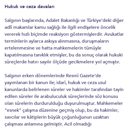
ENERJI VE TABII KAYNAKLAR
Hukuk ve ceza davaları
İNŞAAT VE GAYRIMENKUL
Salgının başlarında, Adalet Bakanlığı ve Türkiye’deki diğer
adlî makamlar kamu sağlığı ile ilgili endişelere öncelik
vererek hızlı biçimde reaksiyon göstermişlerdir. Avukatlar
terminlerin aylarca askıya alınmasına, duruşmaların
ertelenmesine ve hatta mahkemelerin tümüyle
kapatılmasına tanıklık etmişler, bu da sonuç olarak hukuki
süreçlerde hatırı sayılır ölçüde gecikmelere yol açmıştır.
Salgının erken dönemlerinde Resmî Gazete’de
yayımlanan bir kanun ile; idarî, hukuk ve ceza usul
kanunlarda belirlenen süreler ve hakimler tarafından tayin
edilen süreler ile arabuluculuk süreçlerinde söz konusu
olan sürelerin durdurulduğu duyurulmuştur. Mahkemeler
“esnek” çalışma düzenine geçmiş olup, bu da hakimler,
savcılar ve kâtiplerin büyük çoğunluğunun uzaktan
çalışması anlamına gelmiştir. Acil olmadığı