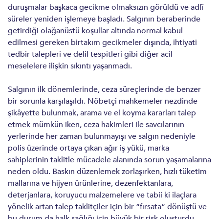
duruşmalar başkaca gecikme olmaksızın görüldü ve adlî
süreler yeniden işlemeye başladı. Salgının beraberinde
getirdiği olağanüstü koşullar altında normal kabul
edilmesi gereken birtakım gecikmeler dışında, ihtiyati
tedbir talepleri ve delil tespitleri gibi diğer acil
meselelere ilişkin sıkıntı yaşanmadı.
Salgının ilk dönemlerinde, ceza süreçlerinde de benzer
bir sorunla karşılaşıldı. Nöbetçi mahkemeler nezdinde
şikâyette bulunmak, arama ve el koyma kararları talep
etmek mümkün iken, ceza hakimleri ile savcılarının
yerlerinde her zaman bulunmayışı ve salgın nedeniyle
polis üzerinde ortaya çıkan ağır iş yükü, marka
sahiplerinin taklitle mücadele alanında sorun yaşamalarına
neden oldu. Baskın düzenlemek zorlaşırken, hızlı tüketim
mallarına ve hijyen ürünlerine, dezenfektanlara,
deterjanlara, koruyucu malzemelere ve tabii ki ilaçlara
yönelik artan talep taklitçiler için bir “fırsata” dönüştü ve
bu durum da halk sağlığı için büyük bir risk oluşturdu.