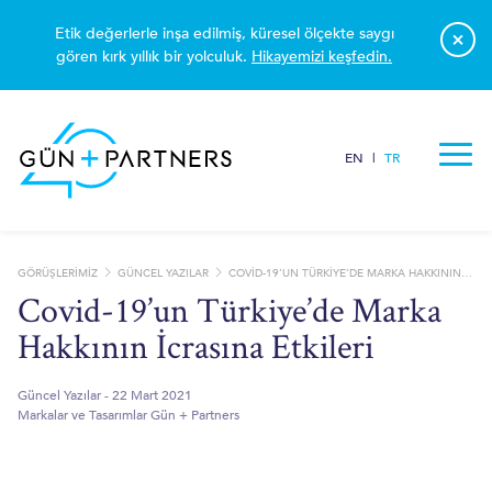
Etik değerlerle inşa edilmiş, küresel ölçekte saygı
×
gören kırk yıllık bir yolculuk.
Hikayemizi keşfedin.
EN
|
TR
BÜROMUZ
ŞIRKETLER VE TICARET
YAYINLAR
UYUŞMAZLIK YÖNETIMI
MAKALELER
SOSYAL SORUMLULUK
ŞIRKETLER, BIRLEŞME VE DEVRALMALAR
AYLIK BÜLTEN
GÖRÜŞLERIMIZ
GÜNCEL YAZILAR
COVID-19’UN TÜRKIYE’DE MARKA HAKKININ İCRASINA ETKILERI
KARIYER
Covid-19’un Türkiye’de Marka
KIŞISEL VERILERIN KORUNMASI VE GIZLILIK
YILLIK RAPORLAR
Hakkının İcrasına Etkileri
TICARI SUÇLAR VE YOLSUZLUKLA MÜCADELE
40. YILIMIZI KUTLUYORUZ !
İŞ HUKUKU
TRENDLER
Güncel Yazılar
-
22 Mart 2021
İDARE, VERGI VE DÜZENLENMIŞ PIYASALAR
Markalar ve Tasarımlar
Gün + Partners
YAPAY ZEKA
REKABET
FINANS