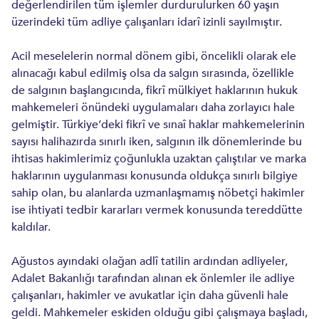
değerlendirilen tüm işlemler durdurulurken 60 yaşın
üzerindeki tüm adliye çalışanları idarî izinli sayılmıştır.
Acil meselelerin normal dönem gibi, öncelikli olarak ele
alınacağı kabul edilmiş olsa da salgın sırasında, özellikle
de salgının başlangıcında, fikrî mülkiyet haklarının hukuk
mahkemeleri önündeki uygulamaları daha zorlayıcı hale
gelmiştir. Türkiye’deki fikrî ve sınaî haklar mahkemelerinin
sayısı halihazırda sınırlı iken, salgının ilk dönemlerinde bu
ihtisas hakimlerimiz çoğunlukla uzaktan çalıştılar ve marka
haklarının uygulanması konusunda oldukça sınırlı bilgiye
sahip olan, bu alanlarda uzmanlaşmamış nöbetçi hakimler
ise ihtiyati tedbir kararları vermek konusunda tereddütte
kaldılar.
Ağustos ayındaki olağan adlî tatilin ardından adliyeler,
Adalet Bakanlığı tarafından alınan ek önlemler ile adliye
çalışanları, hakimler ve avukatlar için daha güvenli hale
geldi. Mahkemeler eskiden olduğu gibi çalışmaya başladı,