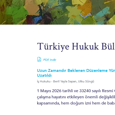
FIKRI MÜLKIYET
FIKRI MÜLKIYET
PATENT VE FAYDALI MODELLER
MARKALAR VE TASARIMLAR
Türkiye Hukuk Bül
TAKLIT VE KORSANLA MÜCADELE
TELIF HAKLARI
PDF indir
PATENT, MARKA, TASARIM VE FM TESCILLERI
Uzun Zamandır Beklenen Düzenleme Yürürl
Uzatıldı
İş Hukuku
-
Beril Yayla Sapan
,
Utku Süngü
ENDÜSTRILER
1 Mayıs 2026 tarihli ve 33240 sayılı Resmi
İLAÇ, TIBBI CIHAZ VE SAĞLIK HUKUKU
çalışma hayatını etkileyen önemli değişiklik
kapsamında, hem doğum izni hem de babalık 
TEKNOLOJI, MEDYA VE TELEKOMÜNIKASYON
SIGORTA VE REASÜRANS