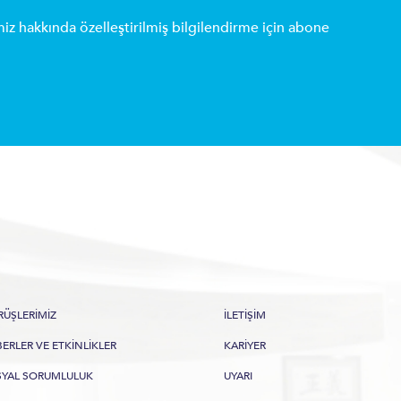
miz hakkında özelleştirilmiş bilgilendirme için abone
ÜŞLERIMIZ
İLETIŞIM
ERLER VE ETKINLIKLER
KARIYER
SYAL SORUMLULUK
UYARI