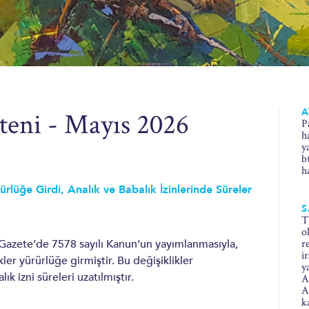
teni - Mayıs 2026
A
P
h
y
b
h
üğe Girdi, Analık ve Babalık İzinlerinde Süreler
S
T
o
r
 Gazete’de 7578 sayılı Kanun’un yayımlanmasıyla,
i
ler yürürlüğe girmiştir. Bu değişiklikler
y
izni süreleri uzatılmıştır.
A
A
k