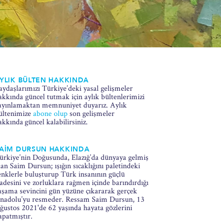
YLIK BÜLTEN HAKKINDA
aydaşlarımızı Türkiye’deki yasal gelişmeler
akkında güncel tutmak için aylık bültenlerimizi
ayınlamaktan memnuniyet duyarız. Aylık
ültenimize
abone olup
son gelişmeler
akkında güncel kalabilirsiniz.
AİM DURSUN HAKKINDA
ürkiye’nin Doğusunda, Elazığ’da dünyaya gelmiş
lan Saim Dursun; ışığın sıcaklığını paletindeki
enklerle buluşturup Türk insanının güçlü
radesini ve zorluklara rağmen içinde barındırdığı
aşama sevincini gün yüzüne çıkararak gerçek
nadolu’yu resmeder. Ressam Saim Dursun, 13
ğustos 2021'de 62 yaşında hayata gözlerini
apatmıştır.