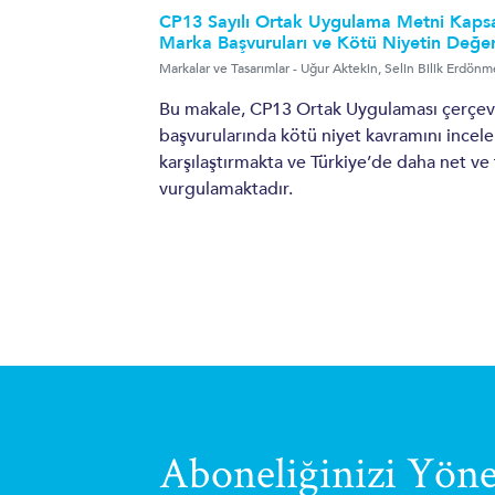
CP13 Sayılı Ortak Uygulama Metni Kapsa
Marka Başvuruları ve Kötü Niyetin Değer
Markalar ve Tasarımlar
-
Uğur Aktekin
,
Selin Bilik Erdönm
Bu makale, CP13 Ortak Uygulaması çerçe
başvurularında kötü niyet kavramını ince
karşılaştırmakta ve Türkiye’de daha net ve 
vurgulamaktadır.
Aboneliğinizi Yöne