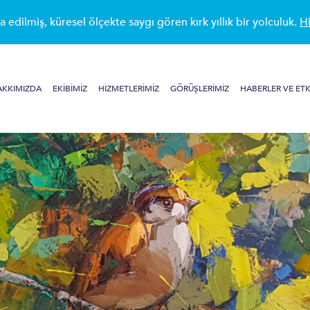
a edilmiş, küresel ölçekte saygı gören kırk yıllık bir yolculuk.
Hi
AKKIMIZDA
EKIBIMIZ
HIZMETLERIMIZ
GÖRÜŞLERIMIZ
HABERLER VE ETK