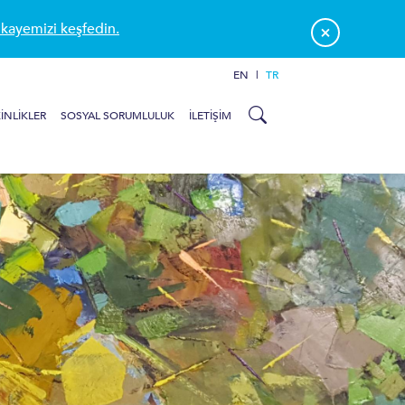
kayemizi keşfedin.
×
EN
|
TR
INLIKLER
SOSYAL SORUMLULUK
İLETIŞIM