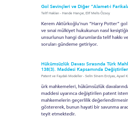
ENERJI VE TABII KAYNAKLAR
Gol Sevinçleri ve Diğer “Alamet-i Farikal
Telif Hakları
-
Hande Hançar
,
Elif Melis Özsoy
İNŞAAT VE GAYRIMENKUL
Kerem Aktürkoğlu’nun “Harry Potter” gol sevi
ve sınai mülkiyet hukukunun nasıl kesiştiğ
unsurlunun hangi durumlarda telif hakkı ve
soruları gündeme getiriyor.
Hükümsüzlük Davası Sırasında Türk Mahk
138(3). Maddesi Kapsamında Değiştirilen 
Patent ve Faydalı Modeller
-
Selin Sinem Erciyas
,
Aysel K
ürk mahkemeleri, hükümsüzlük davalarında
maddesi uyarınca değiştirilen patent istem
mahkemelerin geçerlilik değerlendirmesini 
göstererek, bunun hayati bir savunma arac
teyit etmektedir.