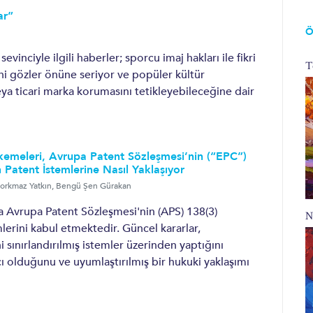
ar”
Ö
nciyle ilgili haberler; sporcu imaj hakları ile fikri
T
ini gözler önüne seriyor ve popüler kültür
ya ticari marka korumasını tetikleyebileceğine dair
emeleri, Avrupa Patent Sözleşmesi’nin (“EPC”)
Patent İstemlerine Nasıl Yaklaşıyor
orkmaz Yatkın
,
Bengü Şen Gürakan
 Avrupa Patent Sözleşmesi'nin (APS) 138(3)
N
lerini kabul etmektedir. Güncel kararlar,
sınırlandırılmış istemler üzerinden yaptığını
ı olduğunu ve uyumlaştırılmış bir hukuki yaklaşımı