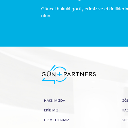
Güncel hukuki görüşlerimiz ve etkinlikleri
olun.
HAKKIMIZDA
GÖR
EKIBIMIZ
HAB
HIZMETLERIMIZ
SO