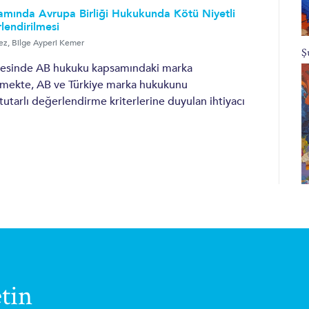
mında Avrupa Birliği Hukukunda Kötü Niyetli
lendirilmesi
ez
,
Bilge Ayperi Kemer
Ş
vesinde AB hukuku kapsamındaki marka
lemekte, AB ve Türkiye marka hukukunu
tutarlı değerlendirme kriterlerine duyulan ihtiyacı
tin